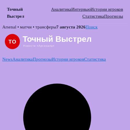
Точный
Аналитика
Интервью
Истории игроков
Выстрел
Статистика
Прогнозы
Skip
Arsenal • матчи • трансферы
7 августа 2026
Поиск
to
content
News
Аналитика
Прогнозы
Истории игроков
Статистика