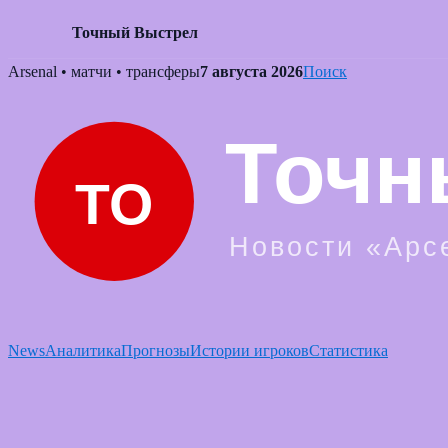
Точный Выстрел
Skip
Arsenal • матчи • трансферы
7 августа 2026
Поиск
to
content
News
Аналитика
Прогнозы
Истории игроков
Статистика