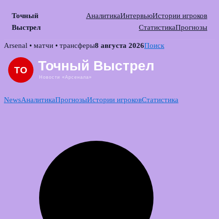
Точный
Аналитика
Интервью
Истории игроков
Выстрел
Статистика
Прогнозы
Skip
Arsenal • матчи • трансферы
8 августа 2026
Поиск
to
content
News
Аналитика
Прогнозы
Истории игроков
Статистика