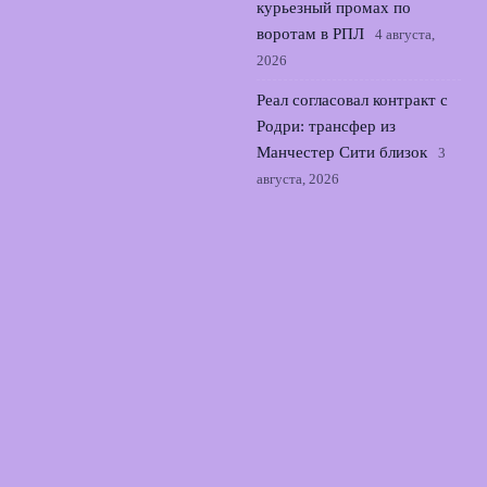
курьезный промах по
воротам в РПЛ
4 августа,
2026
Реал согласовал контракт с
Родри: трансфер из
Манчестер Сити близок
3
августа, 2026
Семак о трудностях Зенита
в выездном матче с
Оренбургом во 2 туре РПЛ
2 августа, 2026
© 2026 Точный Выстрел
Новости «Арсенала»
News