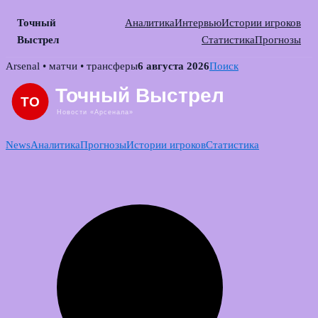
Точный
Аналитика
Интервью
Истории игроков
Выстрел
Статистика
Прогнозы
Skip
Arsenal • матчи • трансферы
6 августа 2026
Поиск
to
content
News
Аналитика
Прогнозы
Истории игроков
Статистика