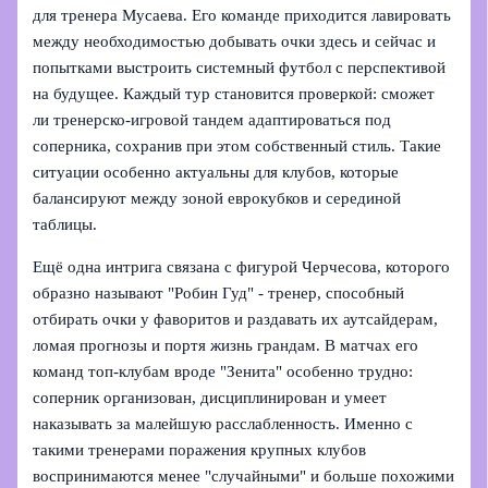
для тренера Мусаева. Его команде приходится лавировать
между необходимостью добывать очки здесь и сейчас и
попытками выстроить системный футбол с перспективой
на будущее. Каждый тур становится проверкой: сможет
ли тренерско-игровой тандем адаптироваться под
соперника, сохранив при этом собственный стиль. Такие
ситуации особенно актуальны для клубов, которые
балансируют между зоной еврокубков и серединой
таблицы.
Ещё одна интрига связана с фигурой Черчесова, которого
образно называют "Робин Гуд" - тренер, способный
отбирать очки у фаворитов и раздавать их аутсайдерам,
ломая прогнозы и портя жизнь грандам. В матчах его
команд топ-клубам вроде "Зенита" особенно трудно:
соперник организован, дисциплинирован и умеет
наказывать за малейшую расслабленность. Именно с
такими тренерами поражения крупных клубов
воспринимаются менее "случайными" и больше похожими