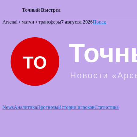
Точный Выстрел
Skip
Arsenal • матчи • трансферы
7 августа 2026
Поиск
to
content
News
Аналитика
Прогнозы
Истории игроков
Статистика