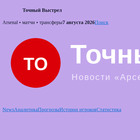
Точный Выстрел
Skip
Arsenal • матчи • трансферы
7 августа 2026
Поиск
to
content
News
Аналитика
Прогнозы
Истории игроков
Статистика