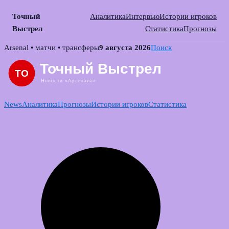
Точный
Аналитика
Интервью
Истории игроков
Выстрел
Статистика
Прогнозы
Skip
Arsenal • матчи • трансферы
9 августа 2026
Поиск
to
content
News
Аналитика
Прогнозы
Истории игроков
Статистика