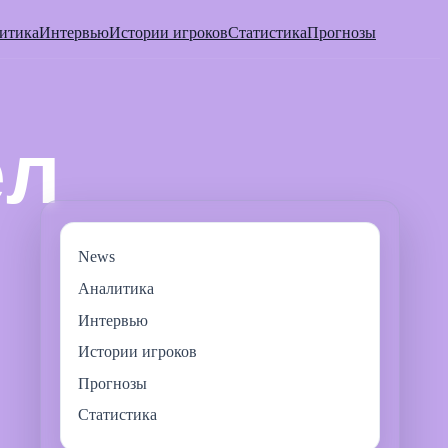
итика
Интервью
Истории игроков
Статистика
Прогнозы
News
Аналитика
Интервью
Истории игроков
Прогнозы
Статистика