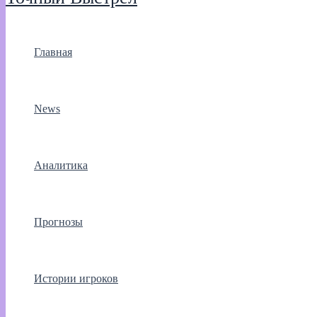
Главная
News
Аналитика
Прогнозы
Истории игроков