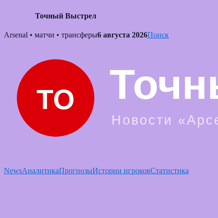
Точный Выстрел
Skip
Arsenal • матчи • трансферы
6 августа 2026
Поиск
to
content
News
Аналитика
Прогнозы
Истории игроков
Статистика