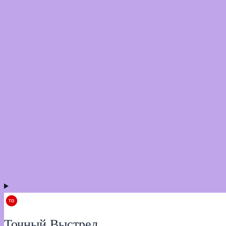
Точный Выстрел