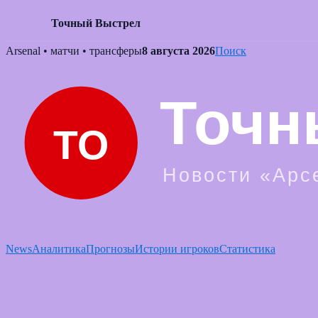
Точный Выстрел
Skip
Arsenal • матчи • трансферы
8 августа 2026
Поиск
to
content
News
Аналитика
Прогнозы
Истории игроков
Статистика