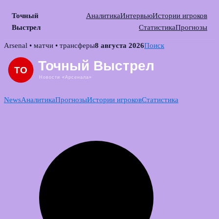
Точный
Аналитика
Интервью
Истории игроков
Выстрел
Статистика
Прогнозы
Skip
Arsenal • матчи • трансферы
8 августа 2026
Поиск
to
content
News
Аналитика
Прогнозы
Истории игроков
Статистика