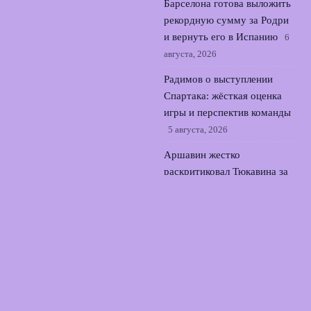
Барселона готова выложить
рекордную сумму за Родри
и вернуть его в Испанию
6
августа, 2026
Радимов о выступлении
Спартака: жёсткая оценка
игры и перспектив команды
5 августа, 2026
Аршавин жестко
раскритиковал Тюкавина за
курьезный промах по
воротам в РПЛ
4 августа,
2026
© 2026 Точный Выстрел
Новости «Арсенала»