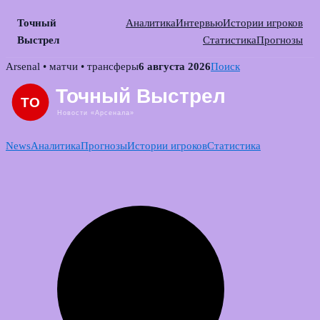
Точный
Аналитика
Интервью
Истории игроков
Выстрел
Статистика
Прогнозы
Skip
Arsenal • матчи • трансферы
6 августа 2026
Поиск
to
content
News
Аналитика
Прогнозы
Истории игроков
Статистика