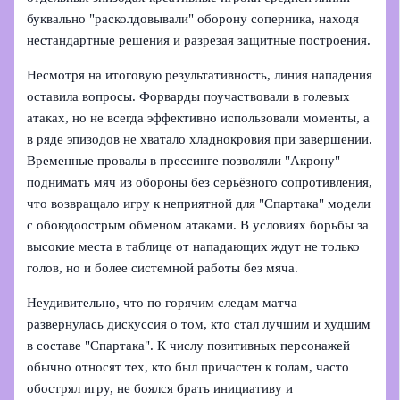
буквально "расколдовывали" оборону соперника, находя
нестандартные решения и разрезая защитные построения.
Несмотря на итоговую результативность, линия нападения
оставила вопросы. Форварды поучаствовали в голевых
атаках, но не всегда эффективно использовали моменты, а
в ряде эпизодов не хватало хладнокровия при завершении.
Временные провалы в прессинге позволяли "Акрону"
поднимать мяч из обороны без серьёзного сопротивления,
что возвращало игру к неприятной для "Спартака" модели
с обоюдоострым обменом атаками. В условиях борьбы за
высокие места в таблице от нападающих ждут не только
голов, но и более системной работы без мяча.
Неудивительно, что по горячим следам матча
развернулась дискуссия о том, кто стал лучшим и худшим
в составе "Спартака". К числу позитивных персонажей
обычно относят тех, кто был причастен к голам, часто
обострял игру, не боялся брать инициативу и