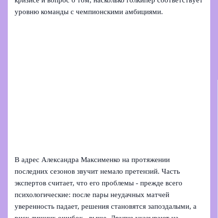
кризисе и вопрос о том, насколько голкипер соответствует
уровню команды с чемпионскими амбициями.
В адрес Александра Максименко на протяжении
последних сезонов звучит немало претензий. Часть
экспертов считает, что его проблемы - прежде всего
психологические: после пары неудачных матчей
уверенность падает, решения становятся запоздалыми, а
риск лишних ошибок - выше. Другие указывают на