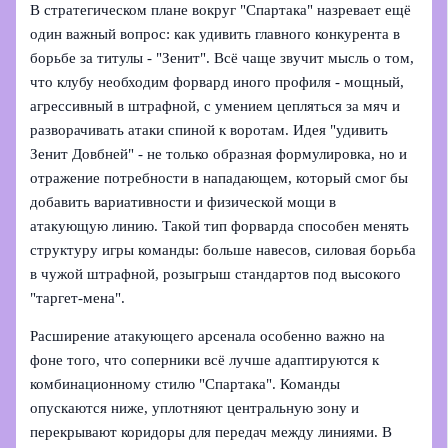
В стратегическом плане вокруг "Спартака" назревает ещё
один важный вопрос: как удивить главного конкурента в
борьбе за титулы - "Зенит". Всё чаще звучит мысль о том,
что клубу необходим форвард иного профиля - мощный,
агрессивный в штрафной, с умением цепляться за мяч и
разворачивать атаки спиной к воротам. Идея "удивить
Зенит Довбней" - не только образная формулировка, но и
отражение потребности в нападающем, который смог бы
добавить вариативности и физической мощи в
атакующую линию. Такой тип форварда способен менять
структуру игры команды: больше навесов, силовая борьба
в чужой штрафной, розыгрыш стандартов под высокого
"таргет-мена".
Расширение атакующего арсенала особенно важно на
фоне того, что соперники всё лучше адаптируются к
комбинационному стилю "Спартака". Команды
опускаются ниже, уплотняют центральную зону и
перекрывают коридоры для передач между линиями. В