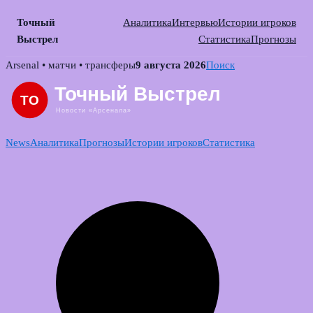
Точный
Аналитика
Интервью
Истории игроков
Выстрел
Статистика
Прогнозы
Skip
Arsenal • матчи • трансферы
9 августа 2026
Поиск
to
content
News
Аналитика
Прогнозы
Истории игроков
Статистика