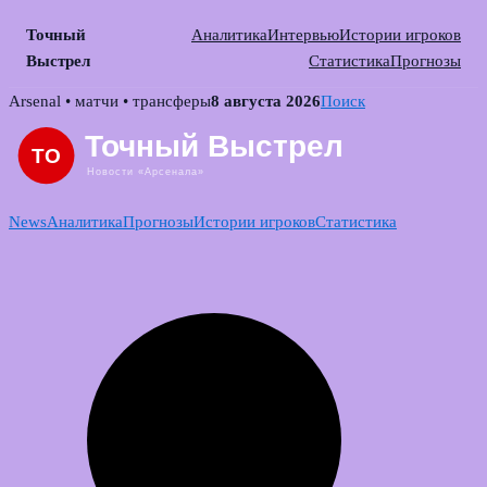
Точный
Аналитика
Интервью
Истории игроков
Выстрел
Статистика
Прогнозы
Skip
Arsenal • матчи • трансферы
8 августа 2026
Поиск
to
content
News
Аналитика
Прогнозы
Истории игроков
Статистика