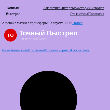
Точный
Аналитика
Интервью
Истории игроков
Выстрел
Статистика
Прогнозы
Skip
Arsenal • матчи • трансферы
9 августа 2026
Поиск
to
content
News
Аналитика
Прогнозы
Истории игроков
Статистика