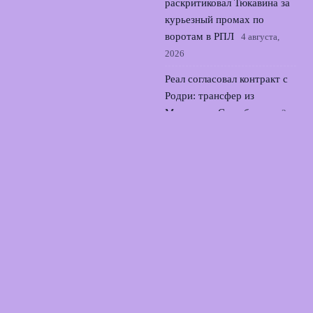
раскритиковал Тюкавина за
курьезный промах по
воротам в РПЛ
4 августа,
2026
Реал согласовал контракт с
Родри: трансфер из
Манчестер Сити близок
3
августа, 2026
© 2026 Точный Выстрел
Новости «Арсенала»
News
Аналитика
Интервью
Истории игроков