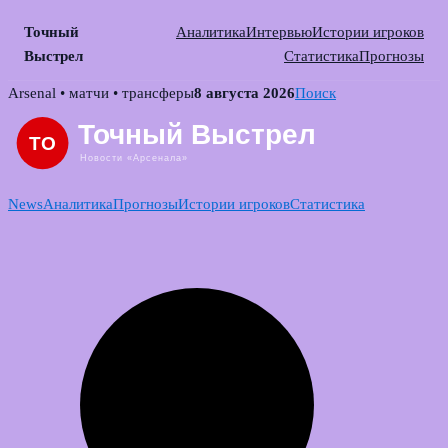
Точный
Аналитика
Интервью
Истории игроков
Выстрел
Статистика
Прогнозы
Skip
Arsenal • матчи • трансферы
8 августа 2026
Поиск
to
content
News
Аналитика
Прогнозы
Истории игроков
Статистика