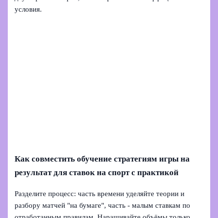
условия.
Как совместить обучение стратегиям игры на
результат для ставок на спорт с практикой
Разделите процесс: часть времени уделяйте теории и
разбору матчей "на бумаге", часть - малым ставкам по
отработанным правилам. Наращивайте объёмы только