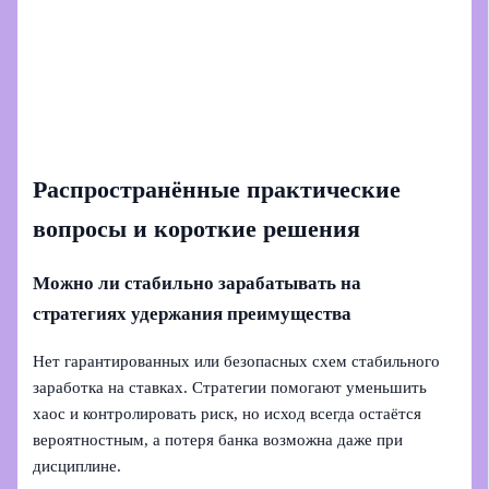
Распространённые практические
вопросы и короткие решения
Можно ли стабильно зарабатывать на
стратегиях удержания преимущества
Нет гарантированных или безопасных схем стабильного
заработка на ставках. Стратегии помогают уменьшить
хаос и контролировать риск, но исход всегда остаётся
вероятностным, а потеря банка возможна даже при
дисциплине.