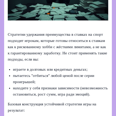
Стратегии удержания преимущества в ставках на спорт
подходят игрокам, которые готовы относиться к ставкам
как к рискованному хобби с жёсткими лимитами, а не как
к гарантированному заработку. Не стоит применять такие
подходы, если вы:
играете в долговых или кредитных деньгах;
пытаетесь "отбиться" любой ценой после серии
проигрышей;
находите у себя признаки зависимости (невозможность
остановиться, рост сумм, игра ради эмоций).
Базовая конструкция устойчивой стратегии игры на
результат: