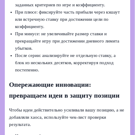
заданных критериев по игре и коэффициенту.
При плюсе: фиксируйте часть прибыли через кэшаут
или встречную ставку при достижении цели по
коэффициенту.
При минусе: не увеличивайте размер ставки и
прекращайте игру при достижении дневного лимита
убытков.
После серии: анализируйте не отдельную ставку, а
блок из нескольких десятков, корректируя подход
постепенно.
Опережающие инновации:
превращаем идеи в защиту позиции
Чтобы идеи действительно усиливали вашу позицию, а не
добавляли хаоса, используйте чек‑лист проверки
результата.