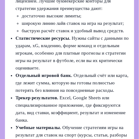
лицензией. Лучшие букмекерские конторы для
стратегии удержания преимущества дают:
достаточно высокие лимиты;
широкую линию лайв ставок на игра на результат;
быструю расчёт ставок и удобный вывод средств.
Статистические ресурсы.
Нужны сайты с данными по
ударам, xG, владению, форме команд и отдельным
игрокам, особенно для платные прогнозы и стратегии
игры на результат в футболе, если вы их критически
оцениваете.
Отдельный игровой банк.
Отдельный счёт или карта,
где лежит сумма, которую вы готовы полностью
потерять без влияния на повседневные расходы.
Трекер результатов.
Excel, Google Sheets или
специализированное приложение, где фиксируются
дата, вид ставки, коэффициент, результат и изменение
банка.
Учебные материалы.
Обучение стратегиям игры на
результат для ставок на спорт (курсы, статьи, разборы