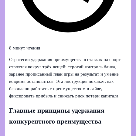
8 минут чтения
Стратегии удержания преимущества в ставках на спорт
строятся вокруг трёх вещей: строгий контроль банка,
заранее прописанный план игры на результат и умение
вовремя остановиться. Эта инструкция покажет, как
безопасно работать с преимуществом в лайве,
фиксировать прибыль и снижать риск потери капитала.
Главные принципы удержания
конкурентного преимущества