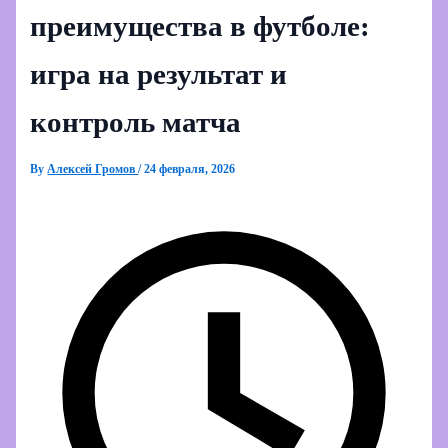
преимущества в футболе:
игра на результат и
контроль матча
By
Алексей Громов
/
24 февраля, 2026