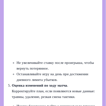
Не увеличивайте ставку после проигрыша, чтобы
вернуть потерянное.
Останавливайте игру на день при достижении
дневного лимита убытков.
Оценка изменений по ходу матча
.
Корректируйте план, если появляются новые данные:
травмы, удаление, резкая смена тактики.
Иногда безопаснее выйти с минимальным плюсом