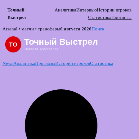
Точный
Аналитика
Интервью
Истории игроков
Выстрел
Статистика
Прогнозы
Skip
Arsenal • матчи • трансферы
6 августа 2026
Поиск
to
content
News
Аналитика
Прогнозы
Истории игроков
Статистика