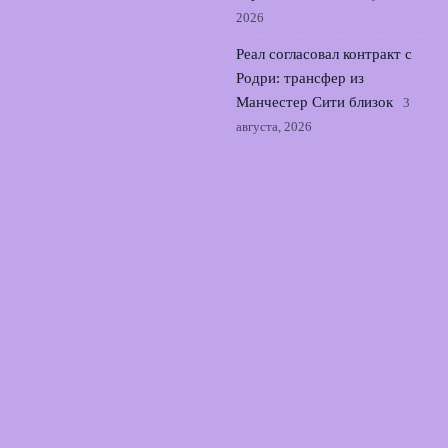
2026
Реал согласовал контракт с
Родри: трансфер из
Манчестер Сити близок
3
августа, 2026
Семак о трудностях Зенита
в выездном матче с
Оренбургом во 2 туре РПЛ
2 августа, 2026
© 2026 Точный Выстрел
Новости «Арсенала»
News
Аналитика