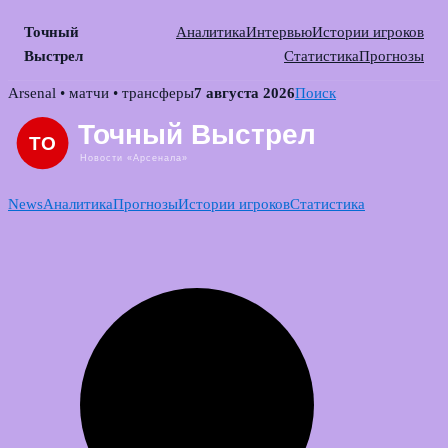
Точный
Аналитика
Интервью
Истории игроков
Выстрел
Статистика
Прогнозы
Skip
Arsenal • матчи • трансферы
7 августа 2026
Поиск
to
content
News
Аналитика
Прогнозы
Истории игроков
Статистика