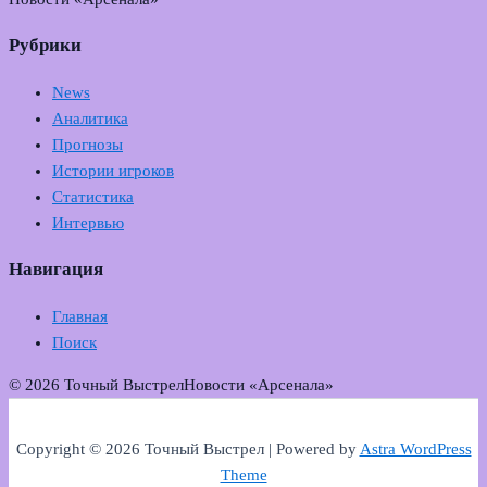
Рубрики
News
Аналитика
Прогнозы
Истории игроков
Статистика
Интервью
Навигация
Главная
Поиск
© 2026 Точный Выстрел
Новости «Арсенала»
Copyright © 2026 Точный Выстрел | Powered by
Astra WordPress
Theme