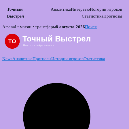
Точный
Аналитика
Интервью
Истории игроков
Выстрел
Статистика
Прогнозы
Skip
Arsenal • матчи • трансферы
8 августа 2026
Поиск
to
content
News
Аналитика
Прогнозы
Истории игроков
Статистика