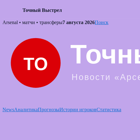
Точный Выстрел
Skip
Arsenal • матчи • трансферы
7 августа 2026
Поиск
to
content
News
Аналитика
Прогнозы
Истории игроков
Статистика