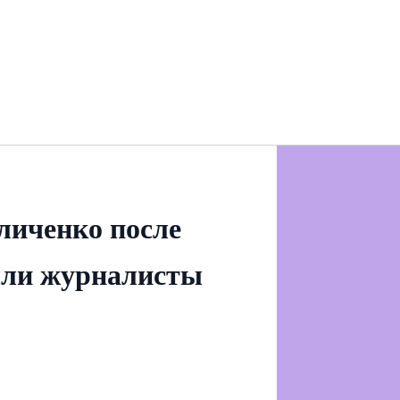
личенко после
ыли журналисты