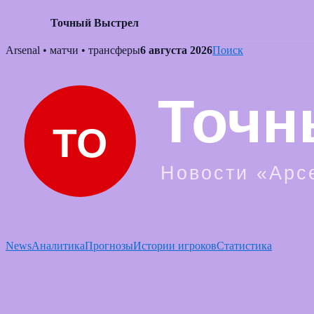
Точный Выстрел
Skip
Arsenal • матчи • трансферы
6 августа 2026
Поиск
to
content
News
Аналитика
Прогнозы
Истории игроков
Статистика