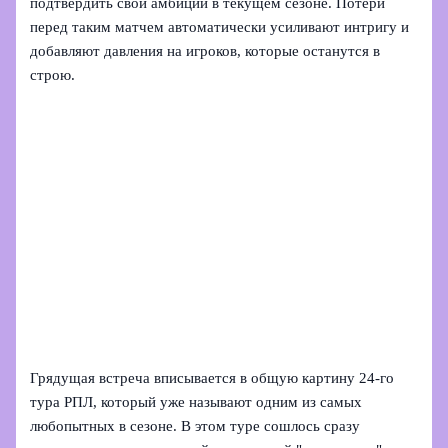
подтвердить свои амбиции в текущем сезоне. Потери
перед таким матчем автоматически усиливают интригу и
добавляют давления на игроков, которые останутся в
строю.
Грядущая встреча вписывается в общую картину 24‑го
тура РПЛ, который уже называют одним из самых
любопытных в сезоне. В этом туре сошлось сразу