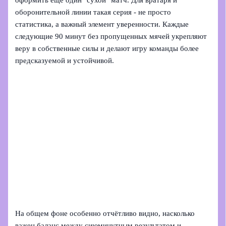
оформить ещё один "сухой" матч. Для вратаря и
оборонительной линии такая серия - не просто
статистика, а важный элемент уверенности. Каждые
следующие 90 минут без пропущенных мячей укрепляют
веру в собственные силы и делают игру команды более
предсказуемой и устойчивой.
На общем фоне особенно отчётливо видно, насколько
важен баланс между сиюминутным результатом и