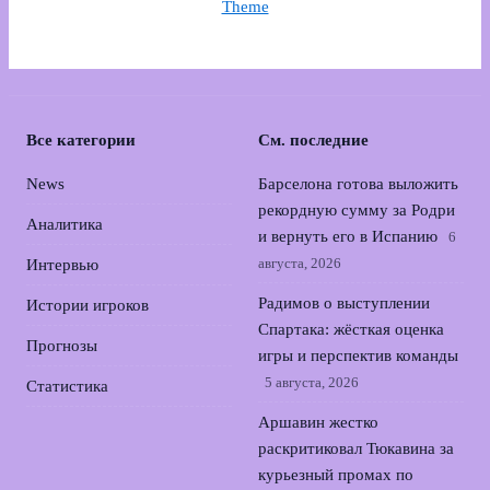
Theme
Все категории
См. последние
News
Барселона готова выложить
рекордную сумму за Родри
Аналитика
и вернуть его в Испанию
6
августа, 2026
Интервью
Радимов о выступлении
Истории игроков
Спартака: жёсткая оценка
Прогнозы
игры и перспектив команды
5 августа, 2026
Статистика
Аршавин жестко
раскритиковал Тюкавина за
курьезный промах по