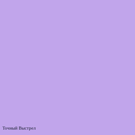
Точный Выстрел