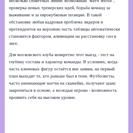
несколько сюжетных линий: возможный "матч эпохи",
проверка новых тренерских идей, борьба команд за
выживание и за еврокубковые позиции. В такой
обстановке любая кадровая проблема лидеров и
претендентов на верхнюю часть таблицы автоматически
становится фактором, влияющим на расстановку сил в
лиге.
Для московского клуба конкретно этот выезд - тест на
глубину состава и характер команды. В условиях, когда
часть ключевых фигур остаётся вне заявки, на первый
план выходят те, кто раньше был в тени. Футболисты,
часто начинающие матчи на скамейке, получают шанс
закрепиться в основе, а молодые игроки - возможность
проявить себя на высоком уровне.