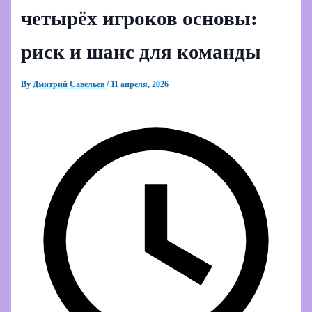
четырёх игроков основы:
риск и шанс для команды
By
Дмитрий Савельев
/
11 апреля, 2026