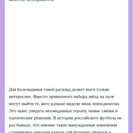
Для болельщиков такой расклад делает матч только
интереснее. Вместо привычного набора звёзд на поле
могут выйти те, кого раньше видели лишь эпизодически.
Это шанс увидеть неожиданных героев, новые связки и
тактические решения. В истории российского футбола не
раз бывало, что именно такие вынужденные изменения
становились началом карьер для будущих лидеров и