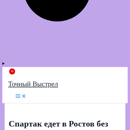
Точный Выстрел
Спартак едет в Ростов без