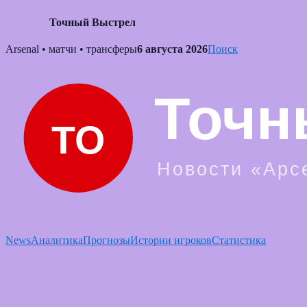
Точный Выстрел
Skip
Arsenal • матчи • трансферы
6 августа 2026
Поиск
to
content
News
Аналитика
Прогнозы
Истории игроков
Статистика