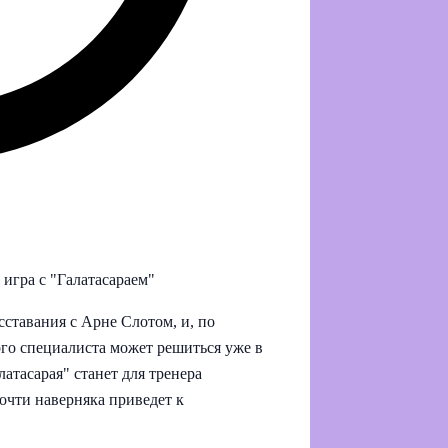
игра с "Галатасараем"
сставания с Арне Слотом, и, по
го специалиста может решиться уже в
тасарая" станет для тренера
очти наверняка приведет к