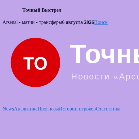
Точный Выстрел
Skip
Arsenal • матчи • трансферы
6 августа 2026
Поиск
to
content
News
Аналитика
Прогнозы
Истории игроков
Статистика