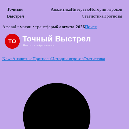
Точный
Аналитика
Интервью
Истории игроков
Выстрел
Статистика
Прогнозы
Skip
Arsenal • матчи • трансферы
6 августа 2026
Поиск
to
content
News
Аналитика
Прогнозы
Истории игроков
Статистика