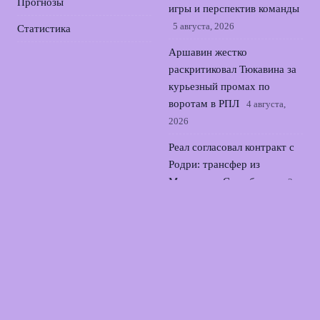
Прогнозы
игры и перспектив команды
5 августа, 2026
Статистика
Аршавин жестко
раскритиковал Тюкавина за
курьезный промах по
воротам в РПЛ
4 августа,
2026
Реал согласовал контракт с
Родри: трансфер из
Манчестер Сити близок
3
августа, 2026
Семак о трудностях Зенита
в выездном матче с
Оренбургом во 2 туре РПЛ
2 августа, 2026
© 2026 Точный Выстрел
Новости «Арсенала»