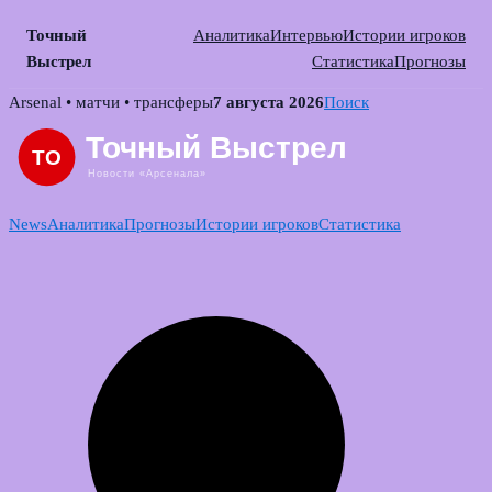
Точный
Аналитика
Интервью
Истории игроков
Выстрел
Статистика
Прогнозы
Skip
Arsenal • матчи • трансферы
7 августа 2026
Поиск
to
content
News
Аналитика
Прогнозы
Истории игроков
Статистика