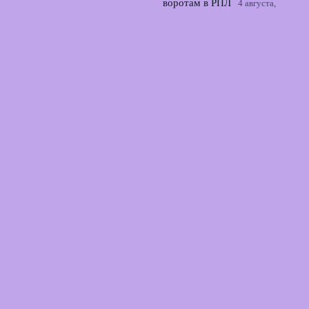
воротам в РПЛ
4 августа,
2026
© 2026 Точный Выстрел
Новости «Арсенала»
News
Аналитика
Интервью
Истории игроков
Прогнозы
Статистика