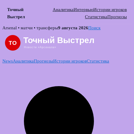
Точный
Аналитика
Интервью
Истории игроков
Выстрел
Статистика
Прогнозы
Skip
Arsenal • матчи • трансферы
9 августа 2026
Поиск
to
content
News
Аналитика
Прогнозы
Истории игроков
Статистика