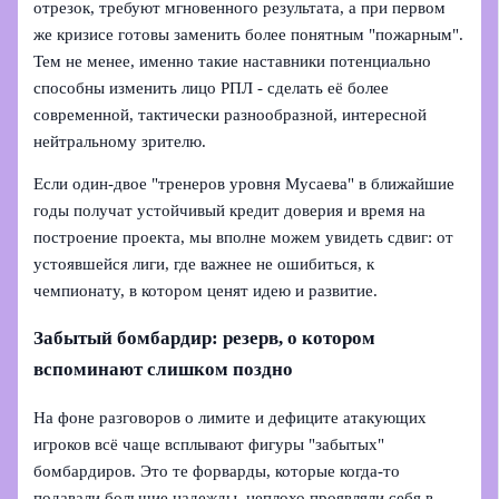
отрезок, требуют мгновенного результата, а при первом
же кризисе готовы заменить более понятным "пожарным".
Тем не менее, именно такие наставники потенциально
способны изменить лицо РПЛ - сделать её более
современной, тактически разнообразной, интересной
нейтральному зрителю.
Если один-двое "тренеров уровня Мусаева" в ближайшие
годы получат устойчивый кредит доверия и время на
построение проекта, мы вполне можем увидеть сдвиг: от
устоявшейся лиги, где важнее не ошибиться, к
чемпионату, в котором ценят идею и развитие.
Забытый бомбардир: резерв, о котором
вспоминают слишком поздно
На фоне разговоров о лимите и дефиците атакующих
игроков всё чаще всплывают фигуры "забытых"
бомбардиров. Это те форварды, которые когда‑то
подавали большие надежды, неплохо проявляли себя в