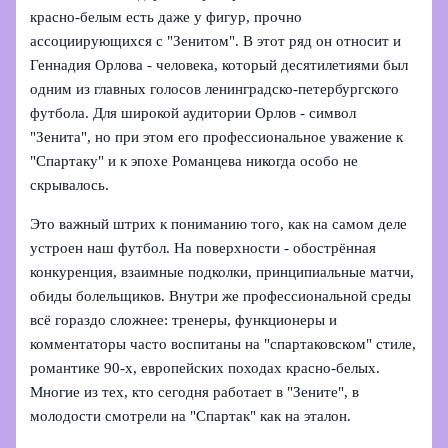
красно‑белым есть даже у фигур, прочно
ассоциирующихся с "Зенитом". В этот ряд он относит и
Геннадия Орлова - человека, который десятилетиями был
одним из главных голосов ленинградско-петербургского
футбола. Для широкой аудитории Орлов - символ
"Зенита", но при этом его профессиональное уважение к
"Спартаку" и к эпохе Романцева никогда особо не
скрывалось.
Это важный штрих к пониманию того, как на самом деле
устроен наш футбол. На поверхности - обострённая
конкуренция, взаимные подколки, принципиальные матчи,
обиды болельщиков. Внутри же профессиональной среды
всё гораздо сложнее: тренеры, функционеры и
комментаторы часто воспитаны на "спартаковском" стиле,
романтике 90‑х, европейских походах красно‑белых.
Многие из тех, кто сегодня работает в "Зените", в
молодости смотрели на "Спартак" как на эталон.