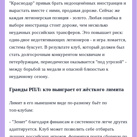
"Краснодар" привык брать недооценённых иностранцев и
вырастать вместе с ними, продавая дороже. Сейчас же
каждая легионерская позиция - золото. Любая ошибка в
выборе иностранца стоит дороже, чем несколько
неудачных российских трансферов. Это повышает риск:
один-двое недотягивающих легионеров - и игра ломается,
система буксует. В результате клуб, который должен был
стать долгосрочным конкурентом москвичам и
петербуржцам, периодически оказывается "под угрозой" -
между борьбой за медали и опасной близостью к
неудачному сезону.
Гранды РПЛ: кто выиграет от жёсткого лимита
Лимит в его нынешнем виде по‑разному бьёт по
топ‑клубам:
- "Зенит" благодаря финансам и системности легче других
адаптируется. Клуб может позволить себе отбирать
лучших российских игроков, формируя почти сборную по