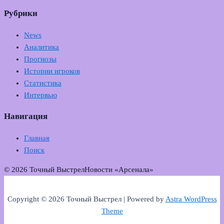
Рубрики
News
Аналитика
Прогнозы
Истории игроков
Статистика
Интервью
Навигация
Главная
Поиск
© 2026 Точный Выстрел
Новости «Арсенала»
Copyright © 2026 Точный Выстрел | Powered by
Astra WordPress
Theme