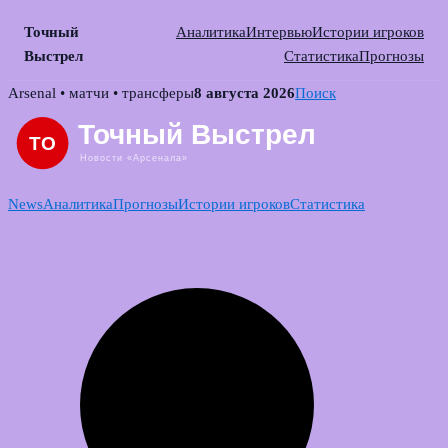
Точный
Аналитика
Интервью
Истории игроков
Выстрел
Статистика
Прогнозы
Skip
Arsenal • матчи • трансферы
8 августа 2026
Поиск
to
content
News
Аналитика
Прогнозы
Истории игроков
Статистика