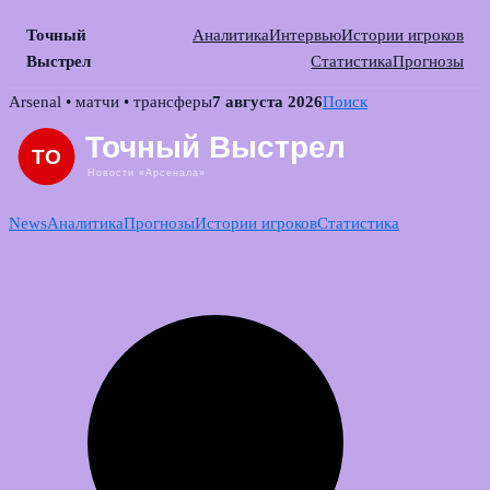
Точный
Аналитика
Интервью
Истории игроков
Выстрел
Статистика
Прогнозы
Skip
Arsenal • матчи • трансферы
7 августа 2026
Поиск
to
content
News
Аналитика
Прогнозы
Истории игроков
Статистика