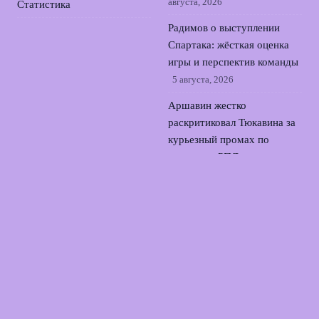
августа, 2026
Статистика
Радимов о выступлении
Спартака: жёсткая оценка
игры и перспектив команды
5 августа, 2026
Аршавин жестко
раскритиковал Тюкавина за
курьезный промах по
воротам в РПЛ
4 августа,
2026
Реал согласовал контракт с
Родри: трансфер из
Манчестер Сити близок
3
августа, 2026
© 2026 Точный Выстрел
Новости «Арсенала»