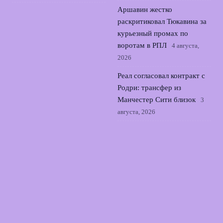
Аршавин жестко
раскритиковал Тюкавина за
курьезный промах по
воротам в РПЛ
4 августа,
2026
Реал согласовал контракт с
Родри: трансфер из
Манчестер Сити близок
3
августа, 2026
Семак о трудностях Зенита
в выездном матче с
Оренбургом во 2 туре РПЛ
2 августа, 2026
© 2026 Точный Выстрел
Новости «Арсенала»