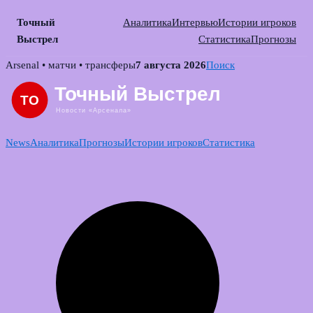
Точный
Аналитика
Интервью
Истории игроков
Выстрел
Статистика
Прогнозы
Skip
Arsenal • матчи • трансферы
7 августа 2026
Поиск
to
content
News
Аналитика
Прогнозы
Истории игроков
Статистика