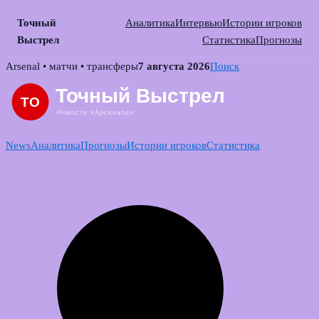
Точный
Аналитика
Интервью
Истории игроков
Выстрел
Статистика
Прогнозы
Skip
Arsenal • матчи • трансферы
7 августа 2026
Поиск
to
content
News
Аналитика
Прогнозы
Истории игроков
Статистика