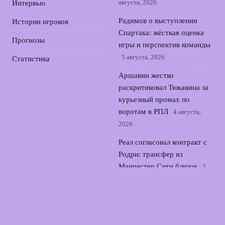
августа, 2026
Интервью
Радимов о выступлении
Истории игроков
Спартака: жёсткая оценка
Прогнозы
игры и перспектив команды
5 августа, 2026
Статистика
Аршавин жестко
раскритиковал Тюкавина за
курьезный промах по
воротам в РПЛ
4 августа,
2026
Реал согласовал контракт с
Родри: трансфер из
Манчестер Сити близок
3
августа, 2026
Семак о трудностях Зенита
в выездном матче с
Оренбургом во 2 туре РПЛ