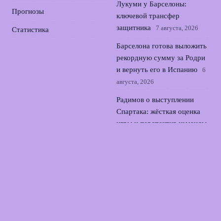
Лукуми у Барселоны:
Прогнозы
ключевой трансфер
защитника
7 августа, 2026
Статистика
Барселона готова выложить
рекордную сумму за Родри
и вернуть его в Испанию
6
августа, 2026
Радимов о выступлении
Спартака: жёсткая оценка
игры и перспектив команды
5 августа, 2026
Аршавин жестко
раскритиковал Тюкавина за
курьезный промах по
воротам в РПЛ
4 августа,
2026