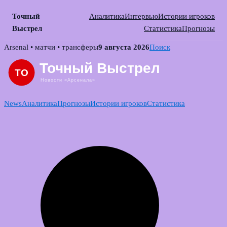
Точный
Аналитика
Интервью
Истории игроков
Выстрел
Статистика
Прогнозы
Skip
Arsenal • матчи • трансферы
9 августа 2026
Поиск
to
content
News
Аналитика
Прогнозы
Истории игроков
Статистика