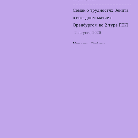
Семак о трудностях Зенита
в выездном матче с
Оренбургом во 2 туре РПЛ
2 августа, 2026
Игроки «Рубина»
трогательно простились с
форвардом Даку,
покидающим клуб
1 августа,
2026
© 2026 Точный Выстрел
Новости «Арсенала»
News
Аналитика