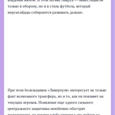
владении мячом. В этой логике Лакруа — инвестиция не
только в оборону, но и в стиль футбола, который
мерсисайдцы собираются развивать дальше.
При этом болельщиков «Ливерпуля» интересует не только
факт возможного трансфера, но и то, как он повлияет на
текущих игроков. Появление еще одного сильного
центрального защитника неизбежно обострит
конкуренцию, но внутри клуба уверены: это пойдет на