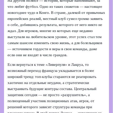
На другом полюсе — истории, которые напоминают, за
что любят футбол. Одно из таких сюжетов — настоящее
новогоднее чудо в Конго. В стране, далекой от привычных
европейских реалий, местный клуб сумел громко заявить
о себе, добившись результата, которого от него никто не
ждал. Для игроков, многие из которых еще недавно
выступали на любительском уровне, этот успех стал тем
самым шансом изменить свою жизнь, а для болельщиков
— источником гордости и веры в свои команды, даже
если они не входят в число грандов.
Если вернуться к теме «Ливерпуля» и Лакруа, то
возможный переход француза укладывается в более
широкий тренд: топ-клубы стараются не реагировать
хаотично на отдельные неудачи, а стратегически
выстраивать будущие контуры состава. Центральный
защитник сегодня — не просто «разрушитель», а
полноценный участник позиционных атак, игрок, от
решений которого зависит структура команды при