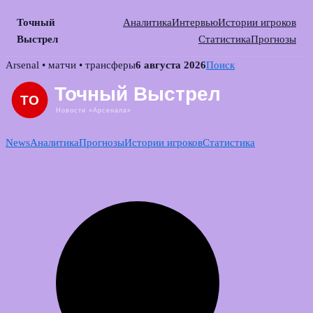
Точный
Аналитика
Интервью
Истории игроков
Выстрел
Статистика
Прогнозы
Skip
Arsenal • матчи • трансферы
6 августа 2026
Поиск
to
content
News
Аналитика
Прогнозы
Истории игроков
Статистика