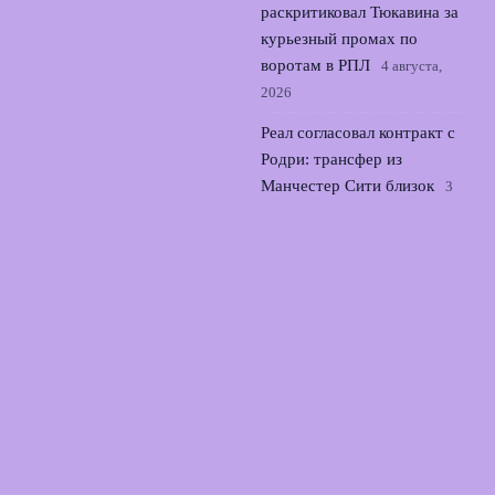
раскритиковал Тюкавина за
курьезный промах по
воротам в РПЛ
4 августа,
2026
Реал согласовал контракт с
Родри: трансфер из
Манчестер Сити близок
3
августа, 2026
Семак о трудностях Зенита
в выездном матче с
Оренбургом во 2 туре РПЛ
2 августа, 2026
© 2026 Точный Выстрел
Новости «Арсенала»