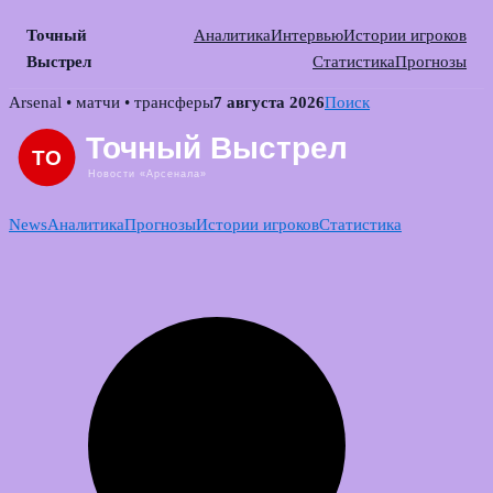
Точный
Аналитика
Интервью
Истории игроков
Выстрел
Статистика
Прогнозы
Skip
Arsenal • матчи • трансферы
7 августа 2026
Поиск
to
content
News
Аналитика
Прогнозы
Истории игроков
Статистика