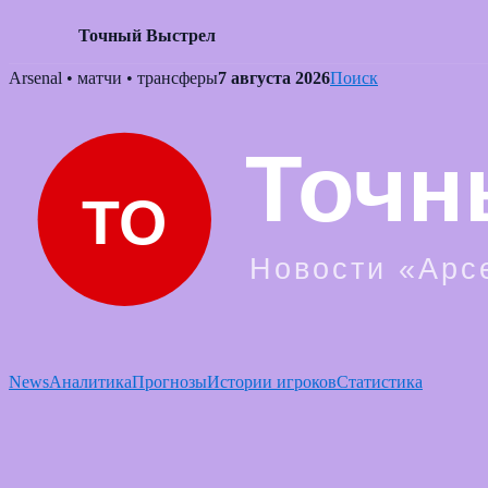
Точный Выстрел
Skip
Arsenal • матчи • трансферы
7 августа 2026
Поиск
to
content
News
Аналитика
Прогнозы
Истории игроков
Статистика