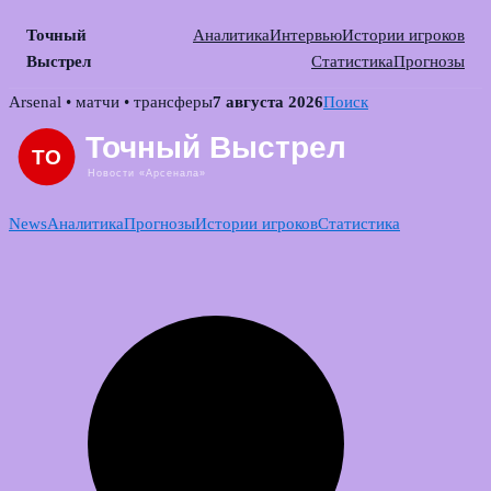
Точный
Аналитика
Интервью
Истории игроков
Выстрел
Статистика
Прогнозы
Skip
Arsenal • матчи • трансферы
7 августа 2026
Поиск
to
content
News
Аналитика
Прогнозы
Истории игроков
Статистика