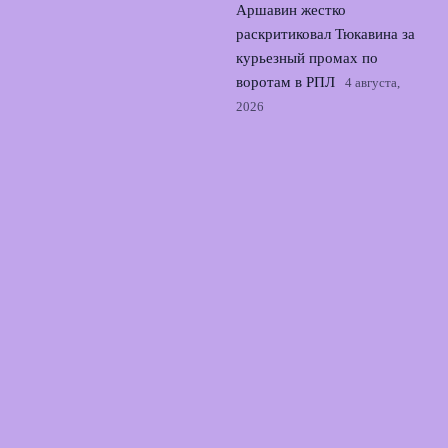
Аршавин жестко
раскритиковал Тюкавина за
курьезный промах по
воротам в РПЛ
4 августа,
2026
Реал согласовал контракт с
Родри: трансфер из
Манчестер Сити близок
3
августа, 2026
© 2026 Точный Выстрел
Новости «Арсенала»
News
Аналитика
Интервью