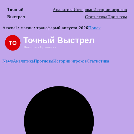
Точный
Аналитика
Интервью
Истории игроков
Выстрел
Статистика
Прогнозы
Skip
Arsenal • матчи • трансферы
6 августа 2026
Поиск
to
content
News
Аналитика
Прогнозы
Истории игроков
Статистика