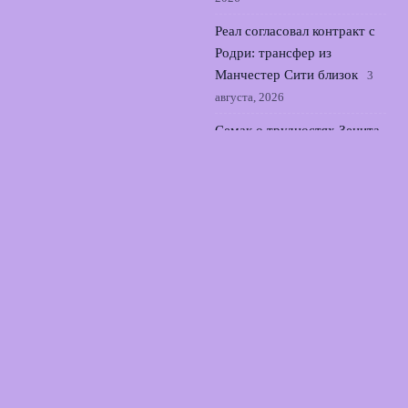
Реал согласовал контракт с
Родри: трансфер из
Манчестер Сити близок
3
августа, 2026
Семак о трудностях Зенита
в выездном матче с
Оренбургом во 2 туре РПЛ
2 августа, 2026
© 2026 Точный Выстрел
Новости «Арсенала»
News
Аналитика
Интервью