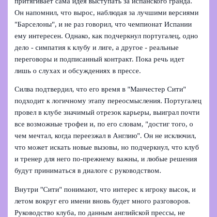
притягивает сама идея выступать за испанского гранда.
Он напомнил, что вырос, наблюдая за лучшими версиями
"Барселоны", и не раз говорил, что чемпионат Испании
ему интересен. Однако, как подчеркнул португалец, одно
дело - симпатия к клубу и лиге, а другое - реальные
переговоры и подписанный контракт. Пока речь идет
лишь о слухах и обсуждениях в прессе.
Силва подтвердил, что его время в "Манчестер Сити"
подходит к логичному этапу переосмысления. Португалец
провел в клубе значимый отрезок карьеры, выиграл почти
все возможные трофеи и, по его словам, "достиг того, о
чем мечтал, когда переезжал в Англию". Он не исключил,
что может искать новые вызовы, но подчеркнул, что клуб
и тренер для него по‑прежнему важны, и любые решения
будут приниматься в диалоге с руководством.
Внутри "Сити" понимают, что интерес к игроку высок, и
летом вокруг его имени вновь будет много разговоров.
Руководство клуба, по данным английской прессы, не