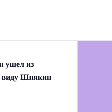
н ушел из
в виду Шнякин