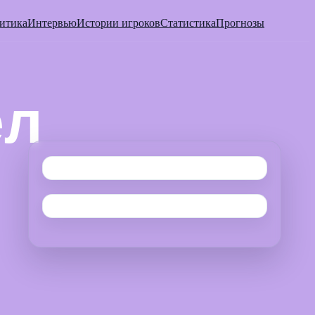
итика
Интервью
Истории игроков
Статистика
Прогнозы