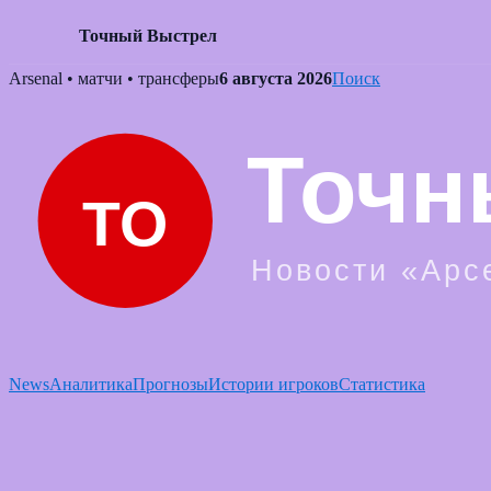
Точный Выстрел
Skip
Arsenal • матчи • трансферы
6 августа 2026
Поиск
to
content
News
Аналитика
Прогнозы
Истории игроков
Статистика