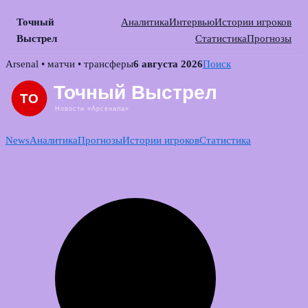
Точный
Аналитика
Интервью
Истории игроков
Выстрел
Статистика
Прогнозы
Skip
Arsenal • матчи • трансферы
6 августа 2026
Поиск
to
content
News
Аналитика
Прогнозы
Истории игроков
Статистика