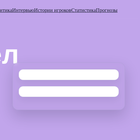
итика
Интервью
Истории игроков
Статистика
Прогнозы