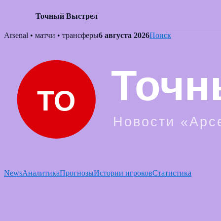
Точный Выстрел
Skip
Arsenal • матчи • трансферы
6 августа 2026
Поиск
to
content
News
Аналитика
Прогнозы
Истории игроков
Статистика