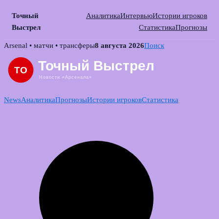
Точный
Аналитика
Интервью
Истории игроков
Выстрел
Статистика
Прогнозы
Skip
Arsenal • матчи • трансферы
8 августа 2026
Поиск
to
content
News
Аналитика
Прогнозы
Истории игроков
Статистика