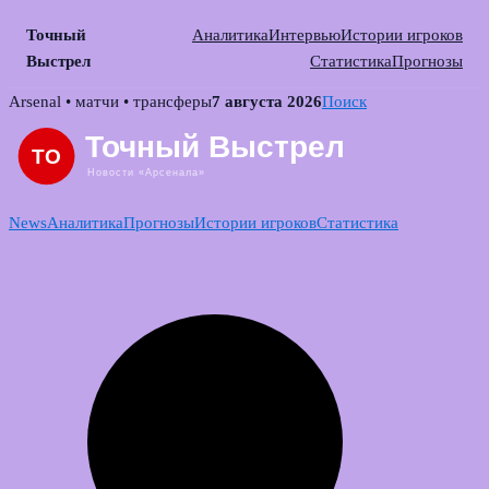
Точный
Аналитика
Интервью
Истории игроков
Выстрел
Статистика
Прогнозы
Skip
Arsenal • матчи • трансферы
7 августа 2026
Поиск
to
content
News
Аналитика
Прогнозы
Истории игроков
Статистика