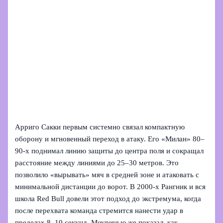
Арриго Сакки первым системно связал компактную
оборону и мгновенный переход в атаку. Его «Милан» 80–
90-х поднимал линию защиты до центра поля и сокращал
расстояние между линиями до 25–30 метров. Это
позволило «вырывать» мяч в средней зоне и атаковать с
минимальной дистанции до ворот. В 2000-х Рангник и вся
школа Red Bull довели этот подход до экстремума, когда
после перехвата команда стремится нанести удар в
пределах 8–10 секунд. Моуринью же показал, как