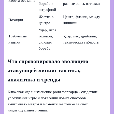
Работа без мяча
борьба в
разные зоны, оттяжки
штрафной
Жестко в
Центр, фланги, между
Позиции
центре
линиями
Удар, игра
Требуемые
головой,
Удар, пас, дриблинг,
навыки
силовая
тактическая гибкость
борьба
Что спровоцировало эволюцию
атакующей линии: тактика,
аналитика и тренды
Ключевая идея: изменение роли форварда - следствие
усложнения игры и появления новых способов
выигрывать метры и моменты не только за счет
индивидуального гения.