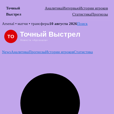
Точный
Аналитика
Интервью
Истории игроков
Выстрел
Статистика
Прогнозы
Skip
Arsenal • матчи • трансферы
10 августа 2026
Поиск
to
content
News
Аналитика
Прогнозы
Истории игроков
Статистика