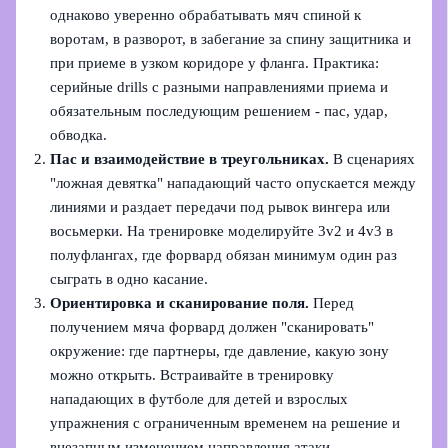
однаково уверенно обрабатывать мяч спиной к
воротам, в разворот, в забегание за спину защитника и
при приеме в узком коридоре у фланга. Практика:
серийные drills с разными направлениями приема и
обязательным последующим решением - пас, удар,
обводка.
Пас и взаимодействие в треугольниках.
В сценариях
"ложная девятка" нападающий часто опускается между
линиями и раздает передачи под рывок вингера или
восьмерки. На тренировке моделируйте 3v2 и 4v3 в
полуфлангах, где форвард обязан минимум один раз
сыграть в одно касание.
Ориентировка и сканирование поля.
Перед
получением мяча форвард должен "сканировать"
окружение: где партнеры, где давление, какую зону
можно открыть. Встраивайте в тренировку
нападающих в футболе для детей и взрослых
упражнения с ограниченным временем на решение и
внезапным изменением направления атаки.