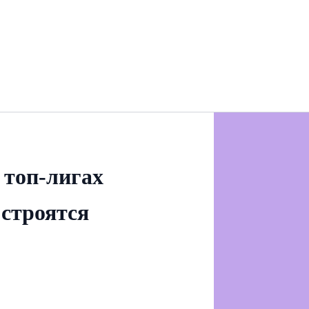
 топ-лигах
 строятся