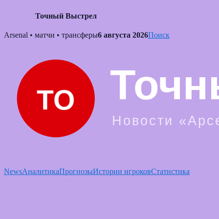
Точный Выстрел
Skip
Arsenal • матчи • трансферы
6 августа 2026
Поиск
to
content
News
Аналитика
Прогнозы
Истории игроков
Статистика