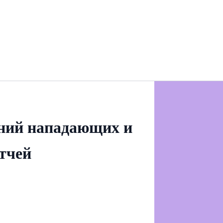
ний нападающих и
атчей