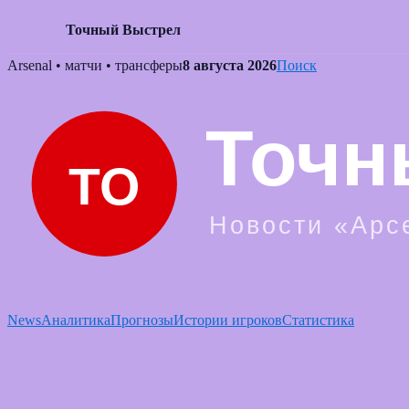
Точный Выстрел
Skip
Arsenal • матчи • трансферы
8 августа 2026
Поиск
to
content
News
Аналитика
Прогнозы
Истории игроков
Статистика